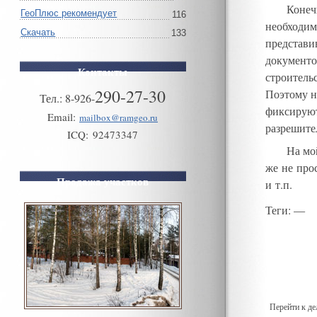
Конеч
ГеоПлюс рекомендует
116
необходим
Скачать
133
представи
документо
Контакты
строитель
290-27-30
Поэтому н
Тел.:
8
-
926
-
фиксируют
Email:
mailbox@ramgeo.ru
разрешит
ICQ:
92473347
На мо
же не про
Продажа участков
и т.п
.
Теги
: —
Перейти к д