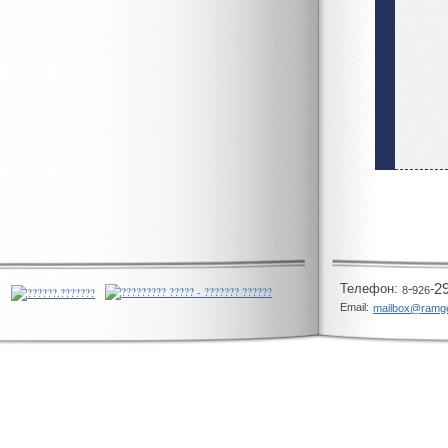
Телeфон:
-
-
2
8
926
Email:
mailbox@ramg