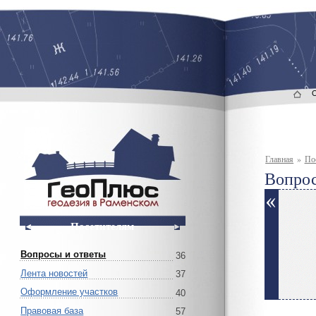
Главная
»
По
Вопрос
Посетителям
Вопросы и ответы
36
Лента новостей
37
Оформление участков
40
Правовая база
57