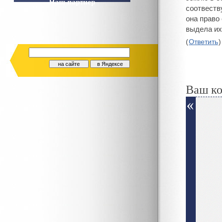
Наш партнер
соотвеству
она право
выдела их
(
Ответить
)
Ваш к