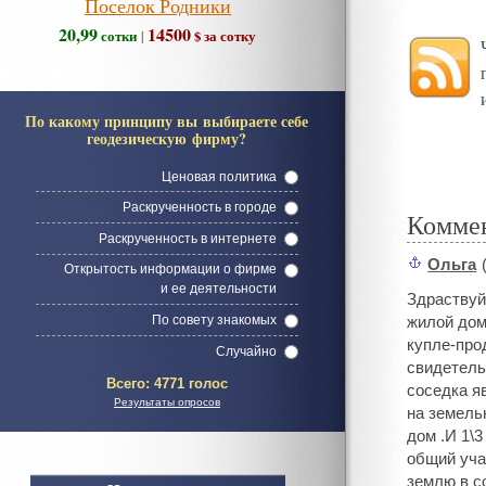
Поселок Родники
20,99
14500
сотки
$ за сотку
|
По какому принципу вы выбираете себе
геодезическую фирму?
Ценовая политика
Раскрученность в городе
Комме
Раскрученность в интернете
Ольга
(
#
Открытость информации о фирме
и ее деятельности
Здраствуй
По совету знакомых
жилой дом
купле-про
Случайно
свидетельс
Всего:
4771 голос
соседка я
Результаты опросов
на земель
дом .И 1\
общий уча
землю в с