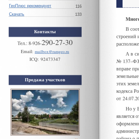
ГеоПлюс рекомендует
116
Скачать
133
Много
В соо
Контакты
строений 
290-27-30
Тел.:
8
-
926
-
расположе
Email:
mailbox@ramgeo.ru
А в с
ICQ:
92473347
№
137–Ф
вправе пр
земельные
Продажа участков
этих земе
кодекса Р
от 24.07.
Но у 
является 
оформленн
администр
района о 