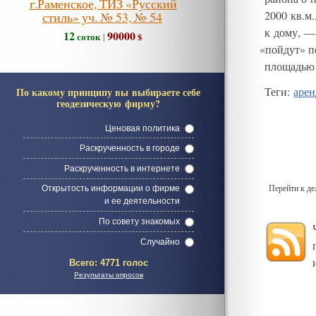
г.Раменское, ТИЗ «Русский
2000 кв.м.
стиль» уч. № 53, № 54
к дому,
—
12
90000
соток
$
|
«
пойдут
»
п
площадью 
Теги
:
арен
По какому принципу вы выбираете себе
геодезическую фирму?
Ценовая политика
Раскрученность в городе
Раскрученность в интернете
Перейти к д
Открытость информации о фирме
и ее деятельности
По совету знакомых
Случайно
Всего:
4771 голос
Результаты опросов