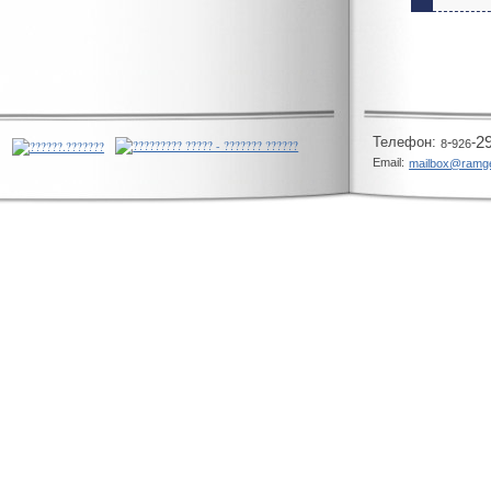
Телeфон:
-
-
2
8
926
Email:
mailbox@ramg