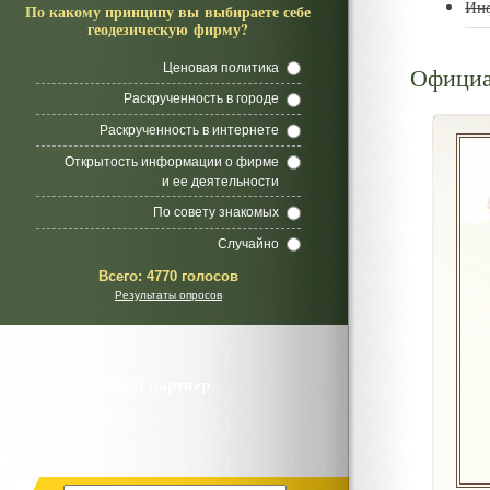
Ин
По какому принципу вы выбираете себе
геодезическую фирму?
Ценовая политика
Официа
Раскрученность в городе
Раскрученность в интернете
Открытость информации о фирме
и ее деятельности
По совету знакомых
Случайно
Всего:
4770 голосов
Результаты опросов
Наш партнер