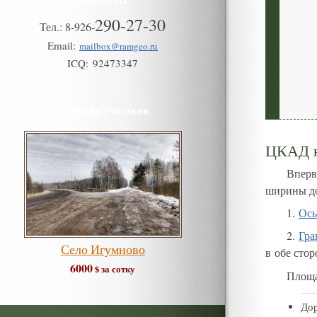
Контакты
290-27-30
Тел.:
8
-
926
-
Email:
mailbox@ramgeo.ru
ICQ:
92473347
Продажа участков
ЦКАД н
Вперв
ширины до
1
.
Ос
2
.
Гра
Село Игумново
в обе сто
6000
$ за сотку
Площ
До