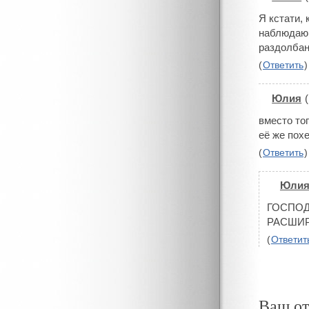
Я кстати,
наблюдаю.
раздолбан
(
Ответить
)
Юлия
(
#
вместо то
её же похе
(
Ответить
)
Юли
#
ГОСПОДА
РАСШИРЬ
(
Ответит
Ваш о