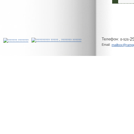
Телeфон:
-
-
2
8
926
Email:
mailbox@ramg