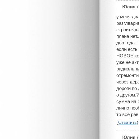
Юлия
(
#
у меня дв
разглвари
строитель
плана нет.
два года..
если есть
НОВОЕ кол
уже не акт
радиальны
отремонти
через дер
дороги по
о другом.?
сумма на 
лично нео
то всё ра
(
Ответить
)
Юлия
(
#