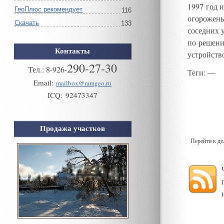
1997 год 
ГеоПлюс рекомендует
116
огорожен
Скачать
133
соседних 
по решени
Контакты
устройств
290-27-30
Тел.:
8
-
926
-
Теги
: —
Email:
mailbox@ramgeo.ru
ICQ:
92473347
Продажа участков
Перейти к д