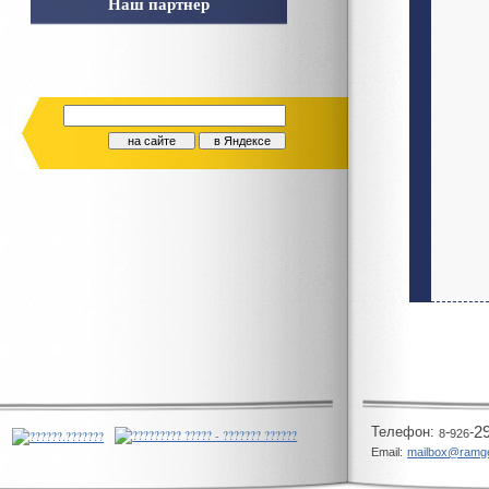
Наш партнер
Телeфон:
-
-
2
8
926
Email:
mailbox@ramg