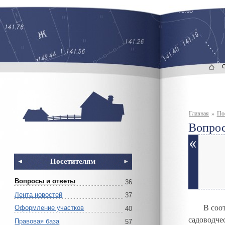
Главная
»
По
Вопрос
Посетителям
Вопросы и ответы
36
Лента новостей
37
В соо
Оформление участков
40
садоводче
Правовая база
57