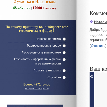
2 участка в Ильинском
48.46
17000
сотки
$ за сотку
|
Комме
Натали
#
По какому принципу вы выбираете себе
Добрый де
геодезическую фирму?
садовое т
Ценовая политика
кирпичный
(
Ответить
)
Раскрученность в городе
Раскрученность в интернете
Открытость информации о фирме
и ее деятельности
Ваш к
По совету знакомых
Случайно
Всего:
4771 голос
Результаты опросов