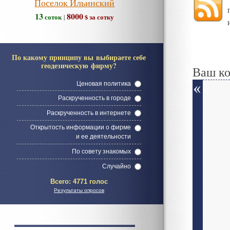
Поселок Ильинский
13
8000
соток
$ за сотку
|
По какому принципу вы выбираете себе
геодезическую фирму?
Ваш к
Ценовая политика
Раскрученность в городе
Раскрученность в интернете
Открытость информации о фирме
и ее деятельности
По совету знакомых
Случайно
Всего:
4771 голос
Результаты опросов