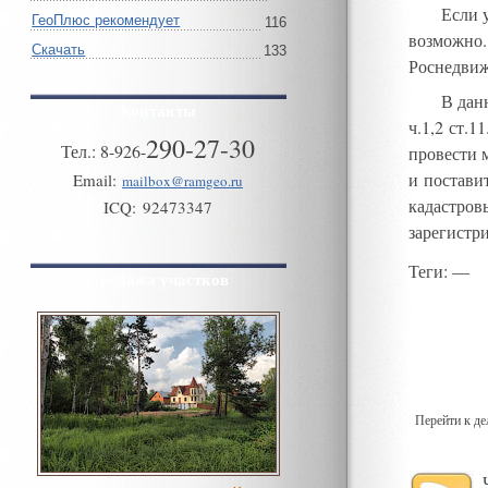
Если 
ГеоПлюс рекомендует
116
возможно
.
Скачать
133
Роснедви
В дан
Контакты
ч.1,2 ст.1
290-27-30
Тел.:
8
-
926
-
провести 
и постави
Email:
mailbox@ramgeo.ru
кадастров
ICQ:
92473347
зарегистр
Теги
: —
Продажа участков
Перейти к д