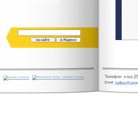
Наш партнер
Телeфон:
-
-
2
8
926
Email:
mailbox@ramg