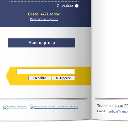
Случайно
Всего:
4771 голос
Результаты опросов
Наш партнер
Телeфон:
-
-
2
8
926
Email:
mailbox@ramg