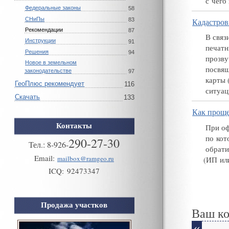
с чего
Федеральные законы
58
СНиПы
Кадастров
83
Рекомендации
87
В связ
Инструкции
91
печатн
Решения
94
прозву
Новое в земельном
посвящ
законодательстве
97
карты
ГеоПлюс рекомендует
116
ситуа
Скачать
133
Как проще
Контакты
При оф
по кот
290-27-30
Тел.:
8
-
926
-
обрати
Email:
mailbox@ramgeo.ru
(
ИП ил
ICQ:
92473347
Продажа участков
Ваш к