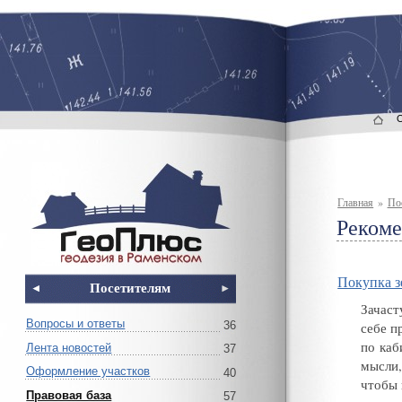
Главная
»
По
Реком
Покупка з
Посетителям
Зачаст
Вопросы и ответы
36
себе п
по каб
Лента новостей
37
мысли
,
Оформление участков
40
чтобы 
Правовая база
57