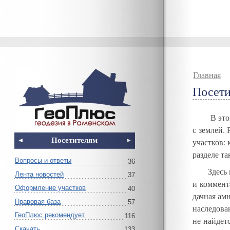
Главная
Посет
В это
с землей
.
Посетителям
участков:
разделе т
Вопросы и ответы
36
Здесь
Лента новостей
37
и коммент
Оформление участков
40
дачная ам
Правовая база
57
наследова
ГеоПлюс рекомендует
116
не найдет
Скачать
133