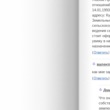
отношений
14.01.199
адресу: К
Земельный
сельскохо
ведения с
стоит офо
увижу в н
назначени
(
Ответить
)
валент
#
как мне з
(
Ответить
)
Дм
#
Что зн
собств
землю 