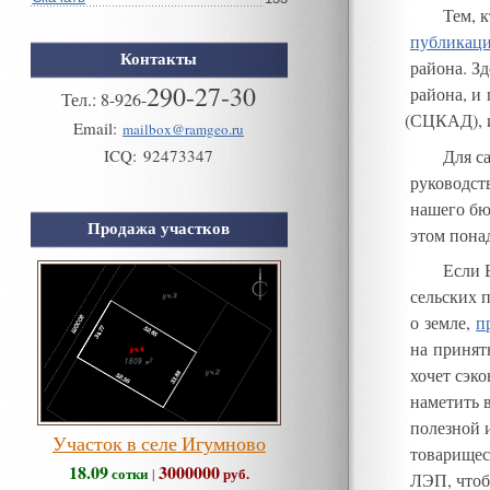
Тем
,
к
публикац
Контакты
района
.
Зд
290-27-30
района
,
и 
Тел.:
8
-
926
-
(
СЦКАД)
,
Email:
mailbox@ramgeo.ru
Для с
ICQ:
92473347
руководст
нашего бю
Продажа участков
этом пона
Если 
сельских 
о земле
,
п
на принят
хочет сэк
наметить 
полезной 
Участок в селе Игумново
товарищес
18.09
3000000
сотки
руб.
|
ЛЭП
,
что