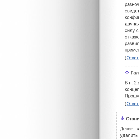
разно
свидет
конфиг
дачная
силу с
откаже
развил
примен
(
Ответ
Гал
#
В п. 2
концеп
Прошу 
(
Ответ
Стан
#
Денис, з
удалить 