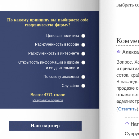
выбрать се
По какому принципу вы выбираете себе
геодезическую фирму?
Ценовая политика
Комме
Раскрученность в городе
Алекс
#
Раскрученность в интернете
Вопрос. Х
Открытость информации о фирме
и ее деятельности
и привати
соток, кра
По совету знакомых
В наследс
Случайно
продаже о
откажется
Всего:
4771 голос
Результаты опросов
админист
(
Ответить
)
Нат
Наш партнер
#
Супруг