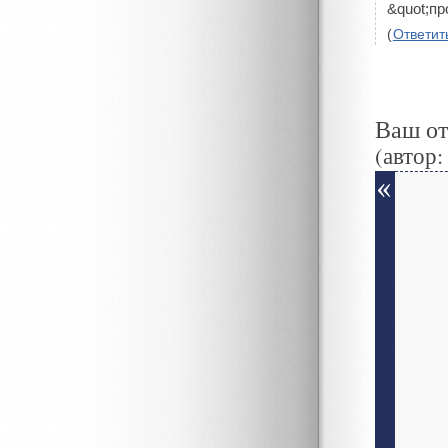
&quot;пр
(
Ответит
Ваш о
(автор