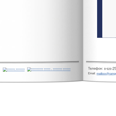
Телeфон:
-
-
2
8
926
Email:
mailbox@ramg