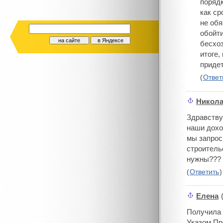
порядк
как ср
не обя
обойти
бесхоз
итоге,
придет
(
Ответ
Никол
#
Здравству
наши дохо
мы запрос
строитель
нужны??? 
(
Ответить
)
Елена
#
Получила 
Указом Пр