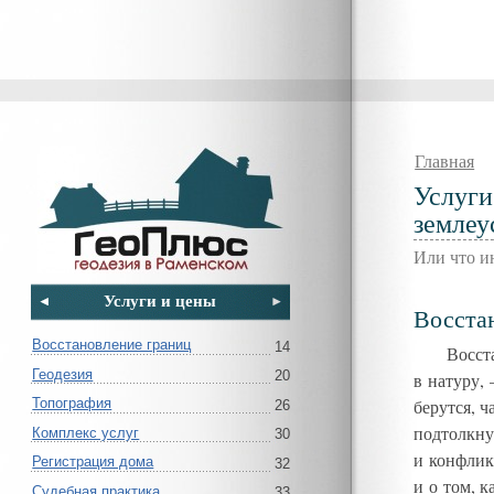
Главная
Услуги
землеу
Или что и
Услуги и цены
Восста
Восстановление границ
14
Восст
Геодезия
20
в натуру,
берутся
,
ч
Топография
26
подтолкну
Комплекс услуг
30
и конфлик
Регистрация дома
32
и о том
,
к
Судебная практика
33