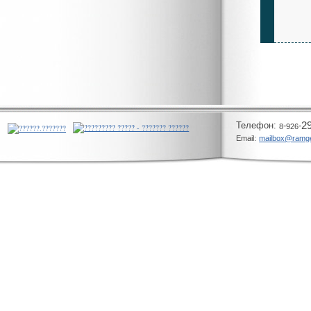
Телeфон:
-
-
2
8
926
Email:
mailbox@ramg