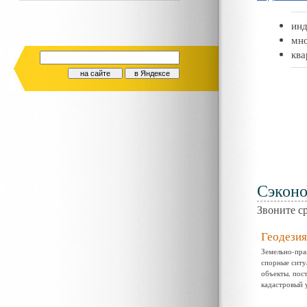
инд
мно
ква
Сэконо
Звоните с
Геодезия
Земельно-пра
спорные ситу
объекты, пос
кадастровый 