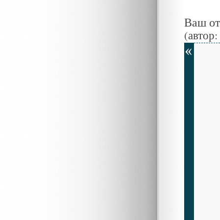
Ваш о
(автор