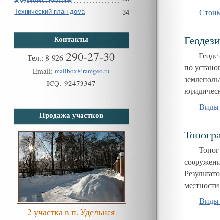
Стоим
Технический план дома
34
Геодези
Контакты
290-27-30
Геоде
Тел.:
8
-
926
-
по устано
Email:
mailbox@ramgeo.ru
землеполь
ICQ:
92473347
юридичес
Виды 
Продажа участков
Топогр
Топог
сооружен
Результат
местности
Виды 
2 участка в п. Удельная