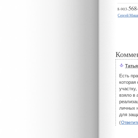
568
8
-
903
-
Сергей Миш
Комме
Тать
#
Есть пра
которая
участку,
взяло в 
реализац
личных 
для защ
(
Ответит