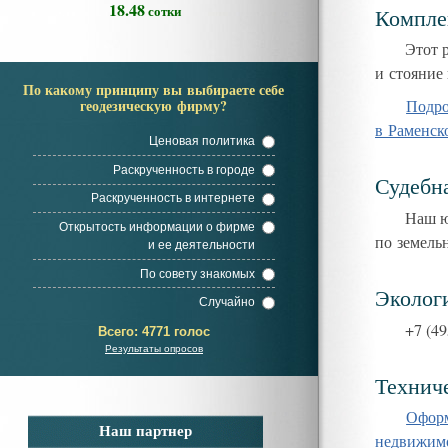
18.48
сотки
Компле
Этот р
и стояние 
По какому принципу вы выбираете себе
Подро
геодезическую фирму?
в Раменск
Ценовая политика
Раскрученность в городе
Судебн
Раскрученность в интернете
Наш ю
Открытость информации о фирме
по земель
и ее деятельности
По совету знакомых
Эколог
Случайно
+7
(
49
Всего:
4771 голос
Результаты опросов
Технич
Оформ
Наш партнер
недвижим