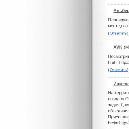
Альбе
#
Планирую 
месте,но 
(
Ответить
)
AVK
(M
#
Посмотрит
href="htt
(
Ответить
)
Инжен
#
На террит
создано О
задач Дви
объединил
Присоедин
href="htt