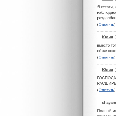
Я кстати,
наблюдаю.
раздолбан
(
Ответить
)
Юлия
(
#
вместо то
её же похе
(
Ответить
)
Юлия
(
#
ГОСПОДА 
РАСШИРЬТЕ
(
Ответить
)
shayam
#
Полный ма