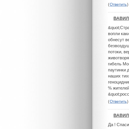
(
Ответить
)
ВАВИ
#
&quot;Стра
вопли каки
обнесут в
безвоздуш
потоки, в
животворя
гибель Мо
паутинки 
наших тих
геноцидни
% жителей
&quot;рос
(
Ответить
)
ВАВИ
#
Да ! Спас