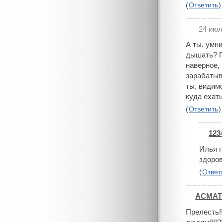
(
Ответить
)
24 июл
#
А ты, умн
дышать? П
наверное,
зарабатыв
ты, видим
куда ехать
(
Ответить
)
123
#
Илья п
здоров
(
Ответ
АСМАТ
#
Прелесть!!