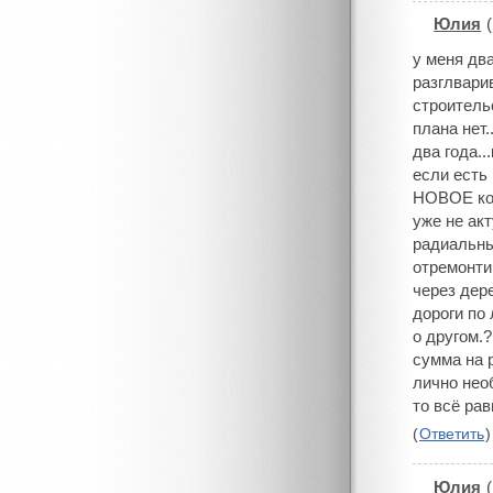
Юлия
(
#
у меня дв
разглвари
строитель
плана нет.
два года..
если есть
НОВОЕ кол
уже не акт
радиальны
отремонти
через дер
дороги по
о другом.?
сумма на 
лично нео
то всё ра
(
Ответить
)
Юлия
(
#