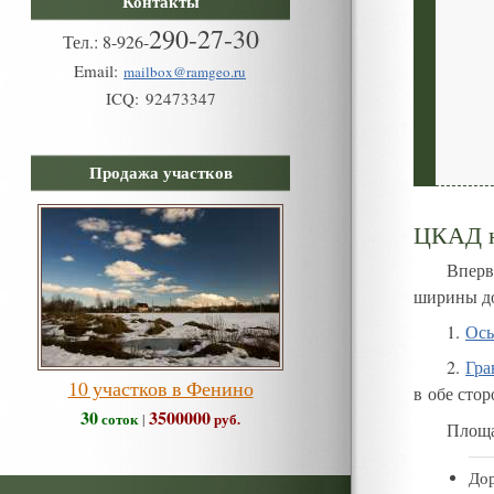
Контакты
290-27-30
Тел.:
8
-
926
-
Email:
mailbox@ramgeo.ru
ICQ:
92473347
Продажа участков
ЦКАД н
Вперв
ширины до
1
.
Ос
2
.
Гра
10 участков в Фенино
в обе сто
30
3500000
соток
руб.
|
Площ
До