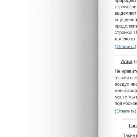
природы!У
строители
выделяют!
еще деньг
продолжит
стройки!!!
далеко от
(
Ответить
)
Илья
(
#
Не нравит
а сами езж
воздух чис
деньги за
место мы 
подмосков
(
Ответить
)
Lan
#
Такие 