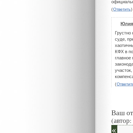
официальн
(
Ответить
)
Юли
#
Грустно 
суде, пр
хаотичны
КФХ в по
главное 
законод
участок,
компенса
(
Ответит
Ваш о
(автор