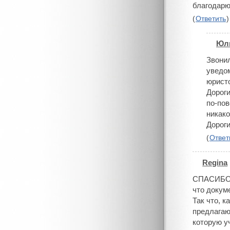
благодарю
(
Ответить
)
Юл
#
Звонил
уведом
юристо
Дороги
по-пов
никако
Дороги
(
Ответ
Regina
#
СПАСИБО В
что докуме
Так что, к
предлагают
которую у