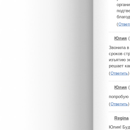
орган
подтве
благод
(
Ответ
Юлия
(
#
Звонила в
сроков ст
изъятию з
решает ка
(
Ответить
)
Юлия
(
#
попробую 
(
Ответить
)
Regina
#
Юлия! Буд