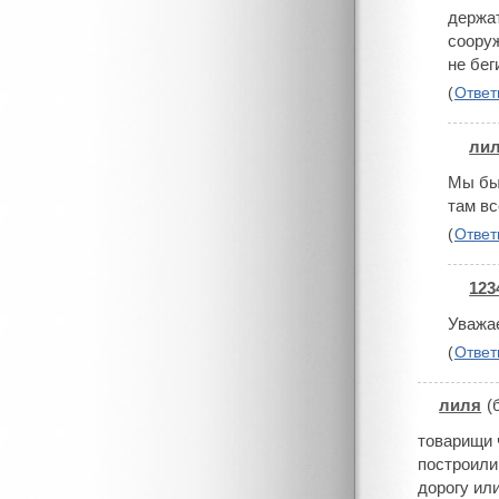
держат
сооруж
не бег
(
Ответ
ли
#
Мы бы 
там вс
(
Ответ
123
#
Уважае
(
Ответ
лиля
(
#
товарищи 
построили
дорогу ил