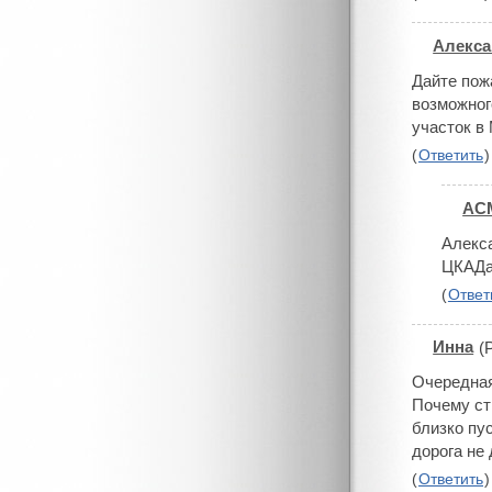
Алекс
#
Дайте пож
возможног
участок в 
(
Ответить
)
АС
#
Алекса
ЦКАДа
(
Ответ
Инна
(
#
Очередна
Почему ст
близко пу
дорога не 
(
Ответить
)