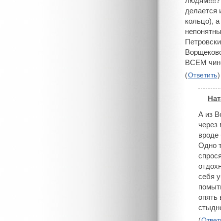
людям!!!!
делается 
кольцо), а
непонятны
Петровски
Ворщеково 
ВСЕМ чино
(
Ответить
)
Нат
#
А из 
через 
вроде 
Одно т
спрося
отдохн
себя у
помыть
опять 
стыдно
(
Ответ