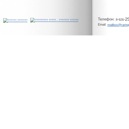
Телeфон:
-
-
2
8
926
Email:
mailbox@ramg