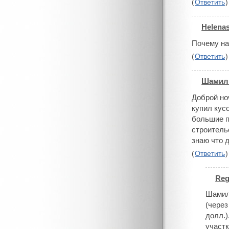
(
Ответить
)
Helena
#
Почему на
(
Ответить
)
Шамил
#
Доброй но
купил кус
большие п
строительс
знаю что д
(
Ответить
)
Reg
#
Шамиль
(через
долл.)
участк