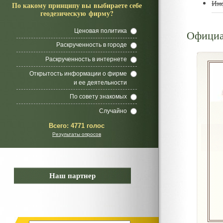
Ин
По какому принципу вы выбираете себе
геодезическую фирму?
Ценовая политика
Официа
Раскрученность в городе
Раскрученность в интернете
Открытость информации о фирме
и ее деятельности
По совету знакомых
Случайно
Всего:
4771 голос
Результаты опросов
Наш партнер