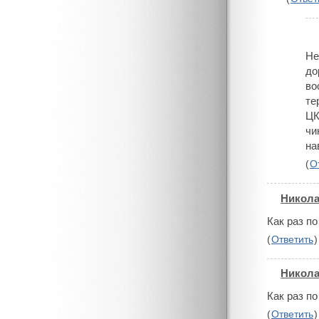
Не
до
во
те
ЦК
чи
на
(
О
Никол
#
Как раз по
(
Ответить
)
Никол
#
Как раз п
(
Ответить
)