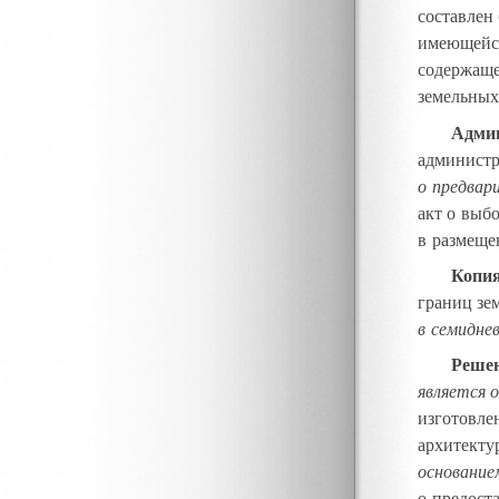
составлен
имеющейся
содержаще
земельных
Админ
администр
о предвар
акт о выбо
в размеще
Копия
границ зе
в семидне
Реше
является 
изготовле
архитекту
основание
о предост