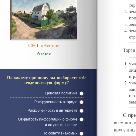
тер
зем
про
зем
зем
стр
СНТ «Весна»
Торги
6
соток
уча
ли
о р
По какому принципу вы выбираете себе
геодезическую фирму?
уча
заи
Ценовая политика
и з
зем
Раскрученность в городе
Раскрученность в интернете
С пре
Открытость информации о фирме
всем лица
и ее деятельности
кругу лиц
По совету знакомых