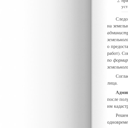
при
уст
Следо
на земель
администр
земельног
о предост
работ)
.
Сог
по формир
земельног
Соглас
лица
.
Админ
после пол
им кадаст
Решен
одновреме