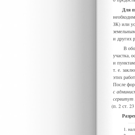
Для п
необходим
ЗК) или у
земельным
и других 
В обо
участка
,
о
и пункта
т. е. зак
этих работ
После фор
с админис
сервитут 
(
п. 2 ст. 23
Разре
нал