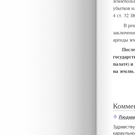
землеполь
убытков и
4 ст. 32 З
В реш
заключени
аренды зе
После
государст
палате
)
и
на землю
.
Комме
Людми
#
Здравству
караульно