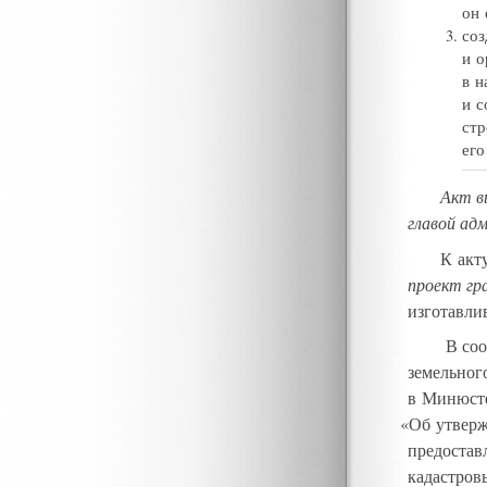
он 
соз
и о
в н
и с
стр
его
Акт в
главой ад
К акт
проект гр
изготавли
В соо
земельног
в Минюсте
«
Об утверж
предостав
кадастров