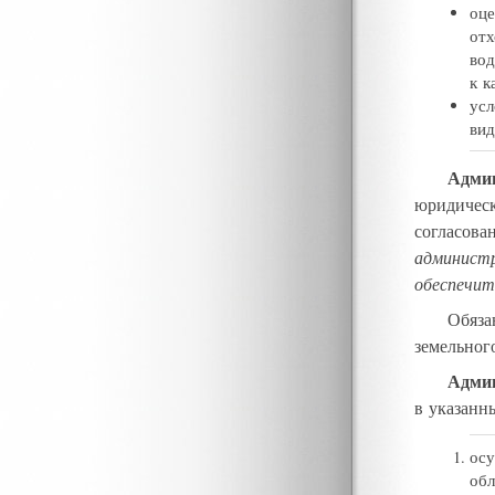
оце
отх
во
к к
усл
вид
Админ
юридическ
согласова
админист
обеспечит
Обяза
земельног
Админ
в указанн
осу
об