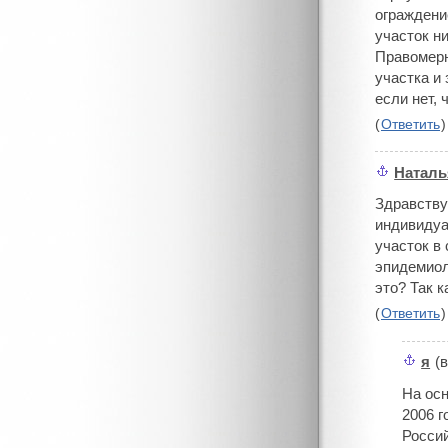
ограждени
участок ни
Правомерн
участка и
если нет, 
(
Ответить
)
Наталь
#
Здравству
индивидуа
участок в
эпидемиол
это? Так к
(
Ответить
)
я
(в
#
На осн
2006 
Росси