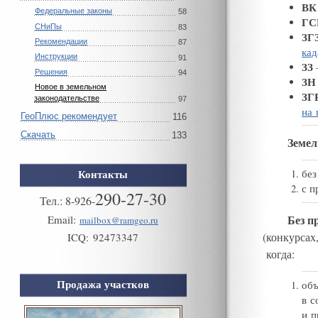
ВК
Федеральные законы
58
ГС
СНиПы
83
ЗГ
Рекомендации
87
кад
Инструкции
91
ЗЗ
Решения
94
ЗН
Новое в земельном
ЗГ
законодательстве
97
на 
ГеоПлюс рекомендует
116
Скачать
133
Земел
Контакты
без
с п
290-27-30
Тел.:
8
-
926
-
Без п
Email:
mailbox@ramgeo.ru
(
конкурсах
ICQ:
92473347
когда:
Продажа участков
объ
в с
и п