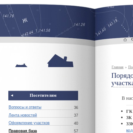
Главная
»
По
Порядо
участк
Посетителям
В нас
Вопросы и ответы
36
ГК
Лента новостей
37
ЗК
ЗЗ
Оформление участков
40
код
Правовая база
57