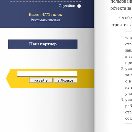
пользован
Случайно
объекта з
Всего:
4771 голос
Особе
Результаты опросов
строительс
тор
Наш партнер
стр
зак
в т
при
уча
жил
о н
не 
уча
уча
раб
стр
сог