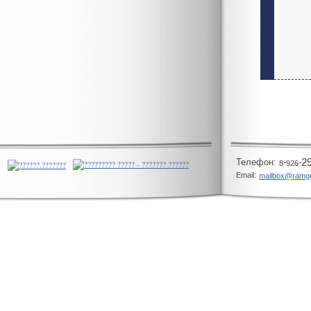
Телeфон:
-
-
2
8
926
Email:
mailbox@ramg