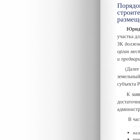
Порядок
строит
размещ
Юрид
участка дл
ЗК
должно
орган мес
и предвар
(
Далее
земельный
субъекта 
К зая
достаточн
администр
В час
наз
пре