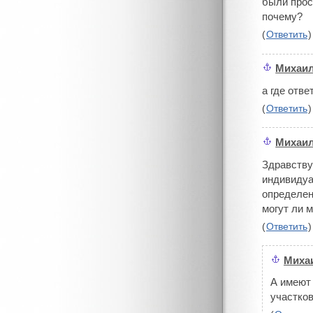
были прос
почему?
(
Ответить
)
Михаи
#
а где отв
(
Ответить
)
Михаи
#
Здравству
индивидуа
определен
могут ли м
(
Ответить
)
Миха
#
А имеют 
участков