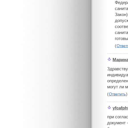
Федера
санита
Закон)
допуск
соотв
санита
готов
(
Ответ
Марин
#
Здравству
индивидуа
определен
могут ли м
(
Ответить
)
yfcafph
#
при согла
документ 