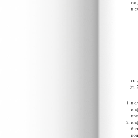
гос
в с
со 
(
п. 
в с
ин
пре
инф
быт
под