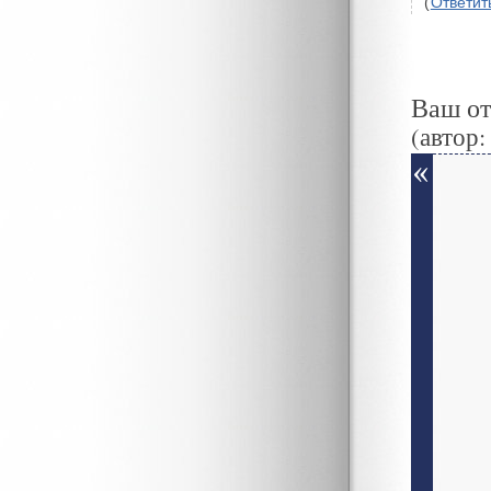
(
Ответит
Ваш о
(автор