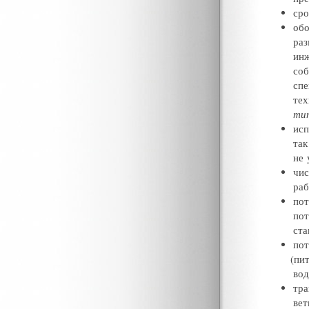
сро
обо
ра
ин
соб
спе
тех
тип
исп
так
не 
чи
раб
пот
пот
ста
пот
(
пит
вод
тра
вет