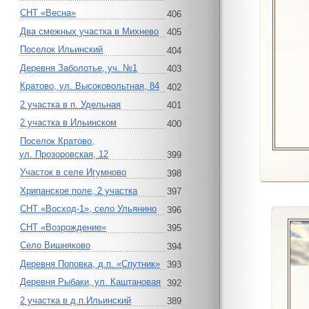
СНТ «Весна»
406
Два смежных участка в Михнево
405
Поселок Ильинский
404
Деревня Заболотье, уч. №1
403
Кратово, ул. Высоковольтная, 84
402
2 участка в п. Удельная
401
2 участка в Ильинском
400
Поселок Кратово,
ул. Прозоровская, 12
399
Участок в селе Игумново
398
Хрипанское поле, 2 участка
397
СНТ «Восход-1», село Ульянино
396
СНТ «Возрождение»
395
Село Вишняково
394
Деревня Поповка, д.п. «Спутник»
393
Деревня Рыбаки, ул. Каштановая
392
2 участка в д.п.Ильинский
389