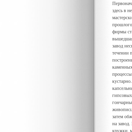
Первонач
здесь в 
мастерски
прошлого 
фирмы ст
вышедшая
завод нес
течении 
построен
каменных 
процессы
кустарно
капсельн
гипсовых
гончарны
живописц
затем обж
на завод
кружки, 