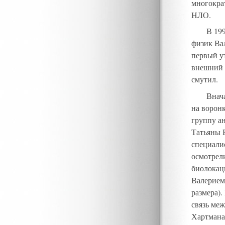
многокра
НЛО.
В 19
физик Ва
первый у
внешний 
смутил.
Внача
на ворон
группу а
Татьяны 
специали
осмотрел
биолокац
Валерием
размера).
связь ме
Хартмана