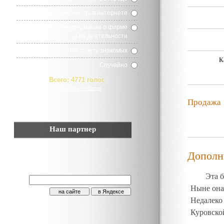
Раскрученность в интернете
Открытость информации о фирме
и ее деятельности
По совету знакомых
К
Случайно
Всего:
4771 голос
Результаты опросов
Продажа
Наш партнер
Дополн
Эта 
Ныне она
Недалеко
Куровско