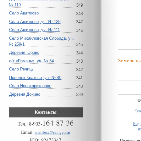
№ 119
349
Село Ашитково
348
Село Ашитково, уч. № 128
347
Село Ашитково, уч. № 111
346
Село Михайловская Слобода, уч.
№ 259/1
345
Деревня Юрово
344
Земельны
с/т «Романь», уч. № 54
343
Село Речицы
342
Поселок Кратово, уч. № 40
341
Село Новохаритоново
340
Деревня Донино
339
О
Контакты
Кат
164-87-36
Тел.:
8
-
903
-
Вид 
и
Email:
mailbox@ramgeo.ru
ICQ:
92473347
Правоуста