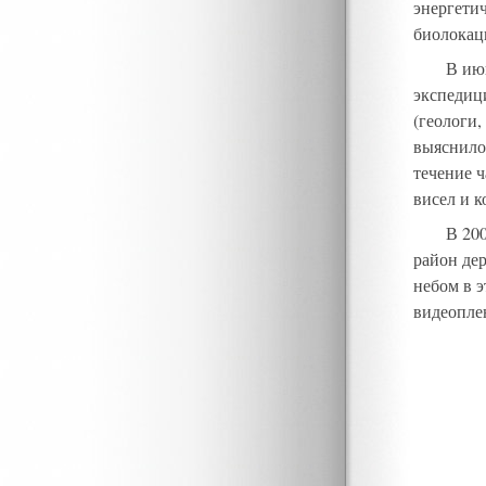
энергети
биолокац
В июн
экспедиц
(геологи,
выяснило
течение 
висел и к
В 20
район де
небом в э
видеопле