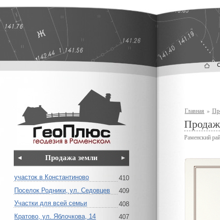
Главная
»
Пр
Продажа
Раменский рай
Продажа земли
участок в Константиново
410
Поселок Родники, ул. Седовцев
409
Участки для всей семьи
408
Кратово, ул. Яблочкова, 14
407