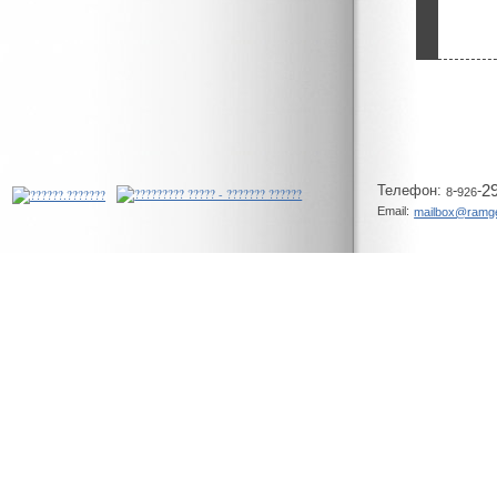
Телeфон:
-
-
2
8
926
Email:
mailbox@ramg