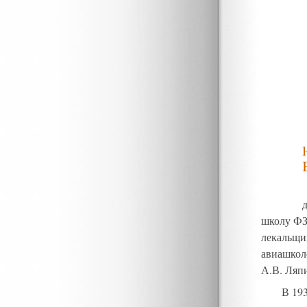
школу ФЗ
лекальщи
авиашкол
А.В. Ляп
В 19