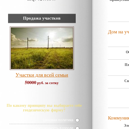
Продажа участков
Дом на у
О
Пл
Участки для всей семьи
Св
50000
руб. за сотку
По какому принципу вы выбираете себе
геодезическую фирму?
Коммуни
Ценовая политика
Эл
Раскрученность в городе