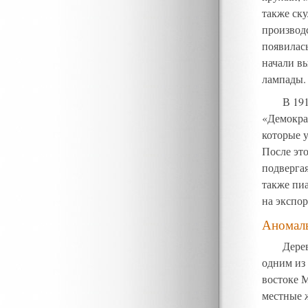
также ску
производ
появилас
начали в
лампады.
В 19
«Демокра
которые 
После это
подвергая
также пи
на экспор
Аномаль
Дерев
одним из
востоке М
местные 