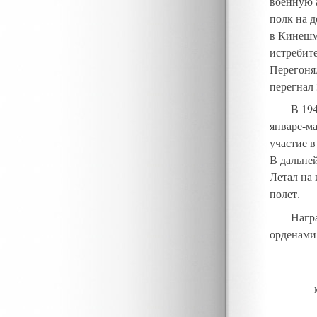
военную 
полк на д
в Кинешм
истребите
Перегоня
перегнал 
В 194
январе-м
участие в
В дальне
Летал на 
полет.
Нагр
орденами