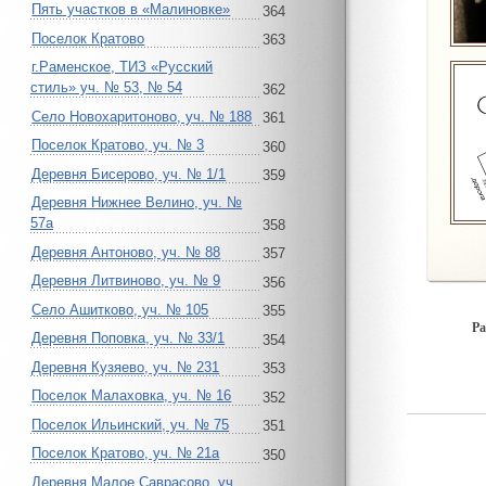
Пять участков в «Малиновке»
364
Поселок Кратово
363
г.Раменское, ТИЗ «Русский
стиль» уч. № 53, № 54
362
Село Новохаритоново, уч. № 188
361
Поселок Кратово, уч. № 3
360
Деревня Бисерово, уч. № 1/1
359
Деревня Нижнее Велино, уч. №
57а
358
Деревня Антоново, уч. № 88
357
Деревня Литвиново, уч. № 9
356
Село Ашитково, уч. № 105
355
Ра
Деревня Поповка, уч. № 33/1
354
Деревня Кузяево, уч. № 231
353
Поселок Малаховка, уч. № 16
352
Поселок Ильинский, уч. № 75
351
Поселок Кратово, уч. № 21а
350
Деревня Малое Саврасово, уч.