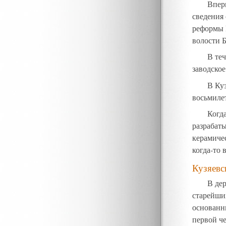
Впер
сведения 
реформы Е
волости 
В теч
заводское
В Ку
восьмилет
Когд
разрабаты
керамичес
когда-то 
Кузяевс
В дер
старейши
основанн
первой че