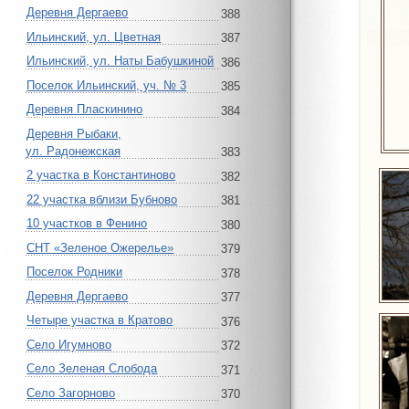
Деревня Дергаево
388
Ильинский, ул. Цветная
387
Ильинский, ул. Наты Бабушкиной
386
Поселок Ильинский, уч. № 3
385
Деревня Пласкинино
384
Деревня Рыбаки,
ул. Радонежская
383
2 участка в Константиново
382
22 участка вблизи Бубново
381
10 участков в Фенино
380
СНТ «Зеленое Ожерелье»
379
Поселок Родники
378
Деревня Дергаево
377
Четыре участка в Кратово
376
Село Игумново
372
Село Зеленая Слобода
371
Село Загорново
370