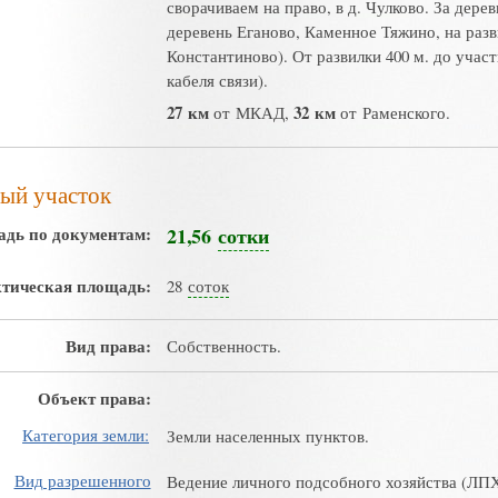
сворачиваем на право, в д. Чулково. За дер
деревень Еганово, Каменное Тяжино, на разв
Константиново). От развилки 400 м. до учас
кабеля связи).
27 км
32 км
от МКАД,
от Раменского.
ый участок
дь по документам:
21,56
сотки
тическая площадь:
28
соток
Вид права:
Собственность.
Объект права:
Категория земли:
Земли населенных пунктов.
Вид разрешенного
Ведение личного подсобного хозяйства (ЛПХ