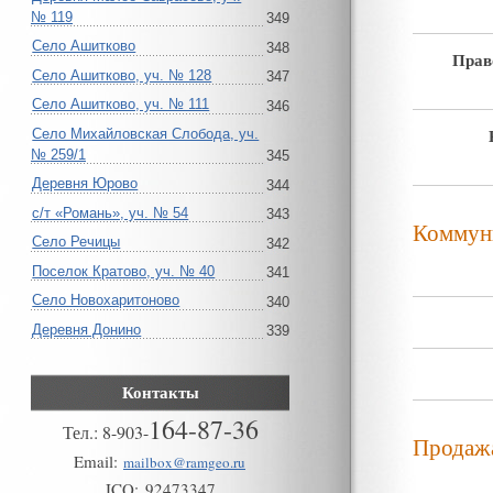
№ 119
349
Село Ашитково
348
Прав
Село Ашитково, уч. № 128
347
Село Ашитково, уч. № 111
346
Село Михайловская Слобода, уч.
№ 259/1
345
Деревня Юрово
344
с/т «Романь», уч. № 54
343
Коммун
Село Речицы
342
Поселок Кратово, уч. № 40
341
Село Новохаритоново
340
Деревня Донино
339
Контакты
164-87-36
Тел.:
8
-
903
-
Продаж
Email:
mailbox@ramgeo.ru
ICQ:
92473347