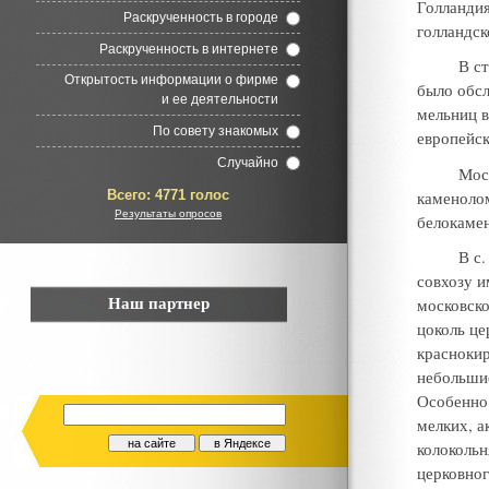
Голландия
Раскрученность в городе
голландск
Раскрученность в интернете
В с
Открытость информации о фирме
было обсл
и ее деятельности
мельниц в
По совету знакомых
европейс
Случайно
Мос
каменолом
Всего:
4771 голос
Результаты опросов
белокаме
В с.
совхозу и
Наш партнер
московско
цоколь це
краснокир
небольшие
Особенно 
мелких, а
колокольн
церковног