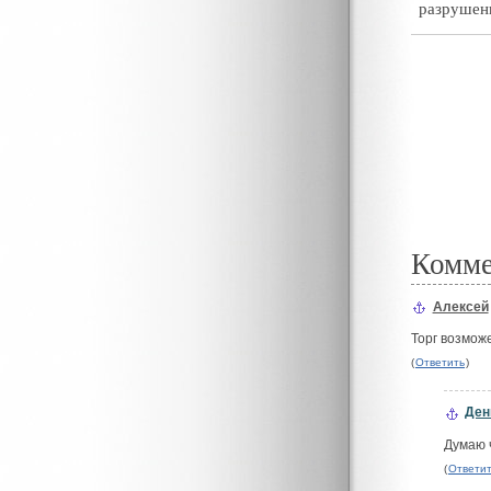
разрушени
Комм
Алексей
#
Торг возмож
(
Ответить
)
Ден
#
Думаю ч
(
Ответи