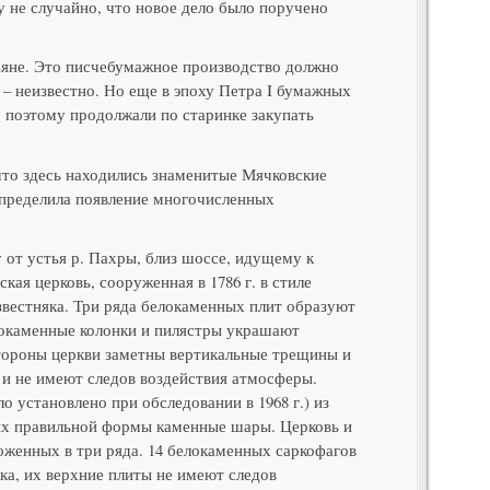
 не случайно, что новое дело было поручено
ьяне. Это писчебумажное производство должно
 – неизвестно. Но еще в эпоху Петра I бумажных
, поэтому продолжали по старинке закупать
 что здесь находились знаменитые Мячковские
определила появление многочисленных
от устья р. Пахры, близ шоссе, идуще­му к
ая церковь, сооружен­ная в 1786 г. в стиле
звестняка. Три ряда белокаменных плит образуют
елокаменные колонки и пилястры украшают
 стороны церкви заметны вертикальные трещины и
 и не имеют следов воздействия атмосферы.
 установлено при обследовании в 1968 г.) из
ших правильной формы каменные шары. Церковь и
ложенных в три ряда. 14 белокаменных саркофагов
яка, их верхние плиты не имеют следов