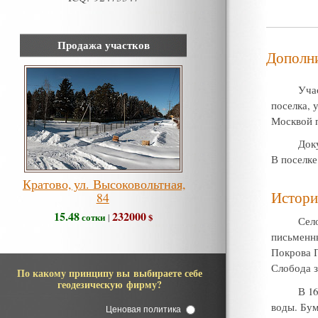
Продажа участков
Дополн
Уча
поселка, 
Москвой 
Док
В поселке
Кратово, ул. Высоковольтная,
Истори
84
15.48
232000
сотки
$
|
Сел
письменны
Покрова П
Слобода 
По какому принципу вы выбираете себе
геодезическую фирму?
В 1
воды. Бум
Ценовая политика