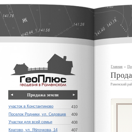
Главная
»
Пр
Прода
Раменский рай
Продажа земли
участок в Константиново
410
Поселок Родники, ул. Седовцев
409
Участки для всей семьи
408
Кратово, ул. Яблочкова, 14
407