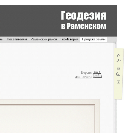
ны
Посетителям
Раменский район
ГеоИстория
Продажа земли
Версия
для печати