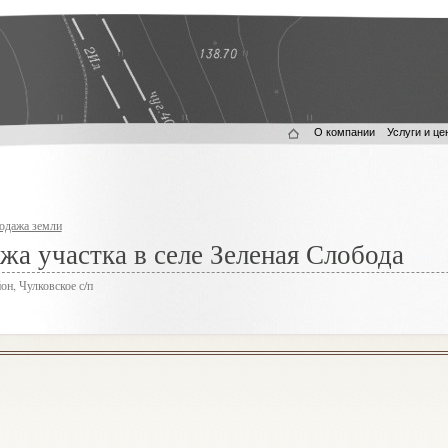
О компании
Услуги и це
одажа земли
жа участка в селе Зеленая Слобода
он, Чулковское с/п