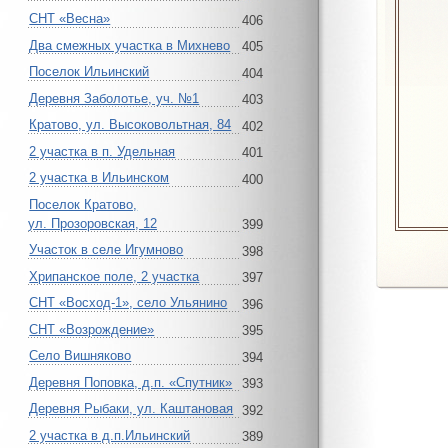
СНТ «Весна»
406
Два смежных участка в Михнево
405
Поселок Ильинский
404
Деревня Заболотье, уч. №1
403
Кратово, ул. Высоковольтная, 84
402
2 участка в п. Удельная
401
2 участка в Ильинском
400
Поселок Кратово,
ул. Прозоровская, 12
399
Участок в селе Игумново
398
Хрипанское поле, 2 участка
397
СНТ «Восход-1», село Ульянино
396
СНТ «Возрождение»
395
Село Вишняково
394
Деревня Поповка, д.п. «Спутник»
393
Деревня Рыбаки, ул. Каштановая
392
2 участка в д.п.Ильинский
389