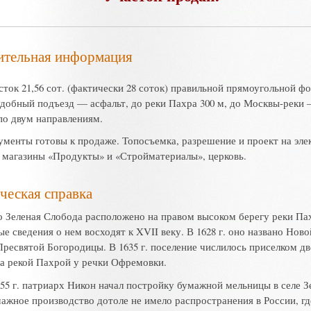
ительная информация
сток 21,56 сот. (фактически 28 соток) правильной прямоугольной ф
удобный подъезд — асфальт, до реки Пахра 300 м, до Москвы-реки
по двум направлениям.
ументы готовы к продаже. Топосъемка, разрешение и проект на элек
 магазины «Продукты» и «Стройматериалы», церковь.
ческая справка
о Зеленая Слобода расположено на правом высоком берегу реки Пах
е сведения о нем восходят к XVII веку. В 1628 г. оно названо Нов
ресвятой Богородицы. В 1635 г. поселение числилось приселком дв
за рекой Пахрой у речки Офремовки.
655 г. патриарх Никон начал постройку бумажной мельницы в селе З
ажное производство дотоле не имело распространения в России, гд