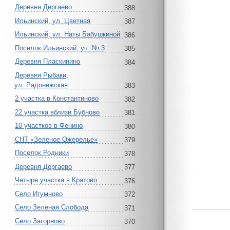
Деревня Дергаево
388
Ильинский, ул. Цветная
387
Ильинский, ул. Наты Бабушкиной
386
Поселок Ильинский, уч. № 3
385
Деревня Пласкинино
384
Деревня Рыбаки,
ул. Радонежская
383
2 участка в Константиново
382
22 участка вблизи Бубново
381
10 участков в Фенино
380
СНТ «Зеленое Ожерелье»
379
Поселок Родники
378
Деревня Дергаево
377
Четыре участка в Кратово
376
Село Игумново
372
Село Зеленая Слобода
371
Село Загорново
370