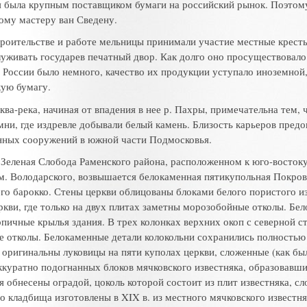
 была крупным поставщиком бумаги на российский рынок. Поэтому
ому мастеру ван Сведену.
троительстве и работе мельницы принимали участие местные крест
уживать государев печатный двор. Как долго оно просуществовало
 России было немного, качество их продукции уступало иноземной
кую бумагу.
ква-река, начиная от впадения в нее р. Пахры, примечательна тем,
ни, где издревле добывали белый камень. Близость карьеров пред
нных сооружений в южной части Подмосковья.
 Зеленая Слобода Раменского района, расположенном к юго-востоку 
м. Володарского, возвышается белокаменная пятикупольная Покровск
го барокко. Стены церкви облицованы блоками белого пористого и
ркви, где только на двух плитах заметны морозобойные отколы. Б
пичные крылья здания. В трех колонках верх­них окоп с северной
 отколы. Белокаменные детали колокольни сохранились полностью
оригинальны луковицы на пяти куполах церкви, сложенные (как было
ккуратно подогнанных блоков мячковского известняка, образовав
я обнесены оградой, цоколь которой состоит из плит известняка, с
о кладбища изготовлены в XIX в. из местного мячковского известн