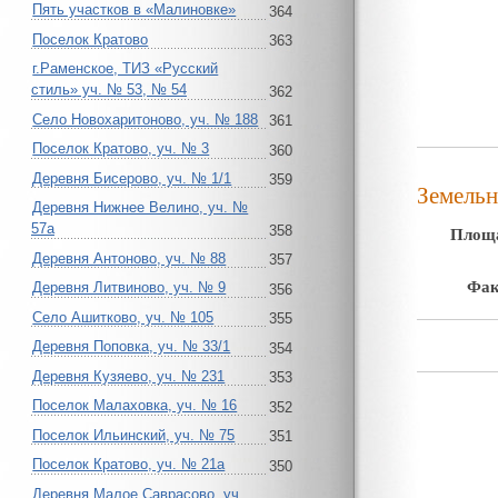
Пять участков в «Малиновке»
364
Поселок Кратово
363
г.Раменское, ТИЗ «Русский
стиль» уч. № 53, № 54
362
Село Новохаритоново, уч. № 188
361
Поселок Кратово, уч. № 3
360
Деревня Бисерово, уч. № 1/1
359
Земельн
Деревня Нижнее Велино, уч. №
57а
Площа
358
Деревня Антоново, уч. № 88
357
Фак
Деревня Литвиново, уч. № 9
356
Село Ашитково, уч. № 105
355
Деревня Поповка, уч. № 33/1
354
Деревня Кузяево, уч. № 231
353
Поселок Малаховка, уч. № 16
352
Поселок Ильинский, уч. № 75
351
Поселок Кратово, уч. № 21а
350
Деревня Малое Саврасово, уч.