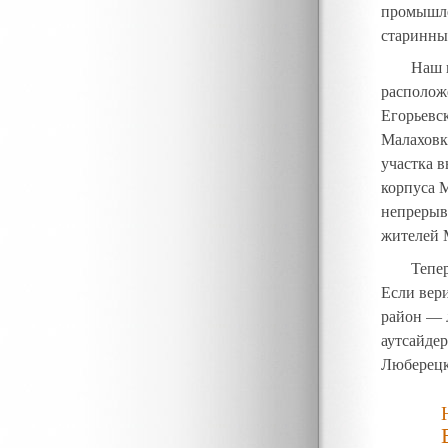
промышл
старинны
Наш 
расположе
Егорьевск
Малаховка
участка 
корпуса 
непрерывн
жителей 
Тепе
Если вер
район — 
аутсайдер
Люберецк