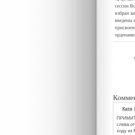
сессии В
избран з
введены 
присвоен
орденами
Комме
Катя
#
ПРИМИТ
слева от
ходу из