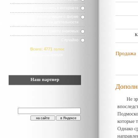
Раскрученность в интернете
Открытость информации о фирме
и ее деятельности
По совету знакомых
К
Случайно
Всего:
4771 голос
Продажа
Результаты опросов
Наш партнер
Дополн
Не зр
впоследс
Подмоско
которые 
Однако с
направле