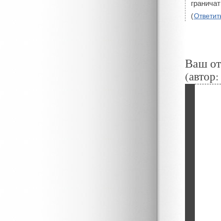
граничат
(
Ответит
Ваш о
(автор