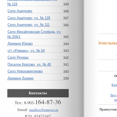
№ 119
349
Село Ашитково
348
Село Ашитково, уч. № 128
347
Село Ашитково, уч. № 111
346
Село Михайловская Слобода, уч.
№ 259/1
345
Земельны
Деревня Юрово
344
с/т «Романь», уч. № 54
343
Село Речицы
342
Поселок Кратово, уч. № 40
341
Село Новохаритоново
340
О
Деревня Донино
339
Кат
Контакты
Вид 
и
164-87-36
Тел.:
8
-
903
-
Email:
Правоуста
mailbox@ramgeo.ru
ICQ:
92473347