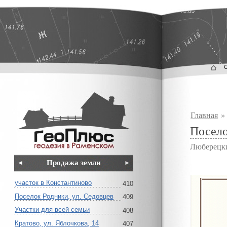
Главная
Посело
Люберецк
Продажа земли
участок в Константиново
410
Поселок Родники, ул. Седовцев
409
Участки для всей семьи
408
Кратово, ул. Яблочкова, 14
407