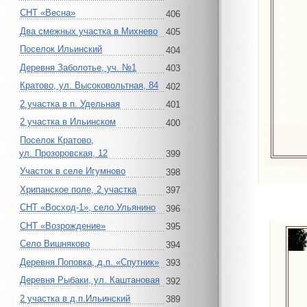
СНТ «Весна»
406
Два смежных участка в Михнево
405
Поселок Ильинский
404
Деревня Заболотье, уч. №1
403
Кратово, ул. Высоковольтная, 84
402
2 участка в п. Удельная
401
2 участка в Ильинском
400
Поселок Кратово,
ул. Прозоровская, 12
399
Участок в селе Игумново
398
Хрипанское поле, 2 участка
397
СНТ «Восход-1», село Ульянино
396
СНТ «Возрождение»
395
Село Вишняково
394
Деревня Поповка, д.п. «Спутник»
393
Деревня Рыбаки, ул. Каштановая
392
2 участка в д.п.Ильинский
389