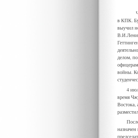
в КПК. Б
выучил н
В.И.Лени
Геттинге
деятельн
делом, п
офицерам
войны. Ко
студенче
4 июл
время Чж
Востока, 
разместил
Посл
назначен
председа