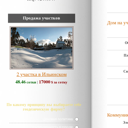
Продажа участков
Дом на у
О
Пл
Св
2 участка в Ильинском
48.46
17000
сотки
$ за сотку
|
По какому принципу вы выбираете себе
геодезическую фирму?
Коммуни
Ценовая политика
Эл
Раскрученность в городе