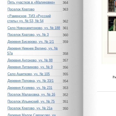
Пять участков в «Малиновке»
364
Поселок Кратово
363
г.Раменское, ТИЗ «Русский
стиль» уч. № 53, № 54
362
Село Новохаритоново, уч. № 188
361
Поселок Кратово, уч. № 3
360
Деревня Бисерово, уч. № 1/1
359
Деревня Нижнее Велино, уч. №
57а
358
Деревня Антоново, уч. № 88
357
Деревня Литвиново, уч. № 9
356
Село Ашитково, уч. № 105
355
Ра
Деревня Поповка, уч. № 33/1
354
Деревня Кузяево, уч. № 231
353
Поселок Малаховка, уч. № 16
352
Поселок Ильинский, уч. № 75
351
Поселок Кратово, уч. № 21а
350
Деревня Малое Саврасово, уч.