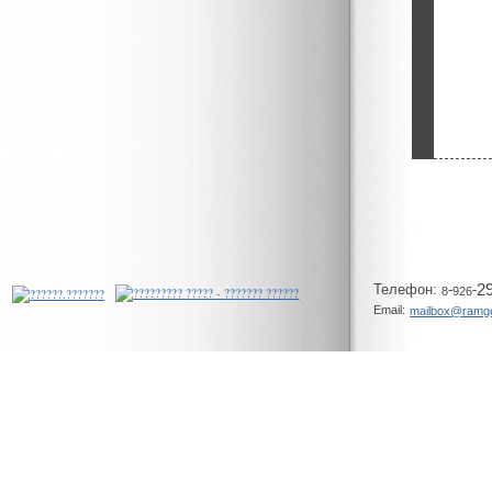
Телeфон:
-
-
2
8
926
Email:
mailbox@ramg