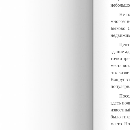
небольшо
Не то
многом н
Быково. 
недвижим
Цент
здание а
точки зр
места во
что возле
Вокруг э
популярн
Посе
здесь поя
известный
было тихо
место. Но