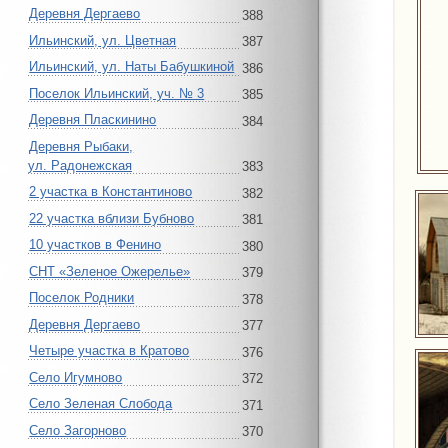
Деревня Дергаево
388
Ильинский, ул. Цветная
387
Ильинский, ул. Наты Бабушкиной
386
Поселок Ильинский, уч. № 3
385
Деревня Пласкинино
384
Деревня Рыбаки,
ул. Радонежская
383
2 участка в Константиново
382
22 участка вблизи Бубново
381
10 участков в Фенино
380
СНТ «Зеленое Ожерелье»
379
Поселок Родники
378
Деревня Дергаево
377
Четыре участка в Кратово
376
Село Игумново
372
Село Зеленая Слобода
371
Село Загорново
370