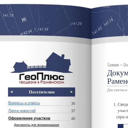
Главная
»
По
Докум
Рамен
Для участка в
Посетителям
Вопросы и ответы
Свед
36
учас
Лента новостей
37
(
при 
Оформление участков
40
Документы для формирования