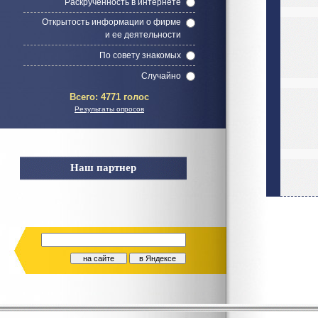
Раскрученность в интернете
Открытость информации о фирме
и ее деятельности
По совету знакомых
Случайно
Всего:
4771 голос
Результаты опросов
Наш партнер