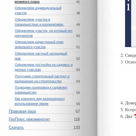
межевого плана
41
Оформляем индивидуальный
участок
48
Оформляем участки в
товариществах и кооперативах
49
Оформляем участок, на который нет
документов
50
Оформляем кадастровый план
земельного участка
51
Оформляем частный загородный
Свид
дом
52
Осно
Оформляем постройки на садовых и
дачных участках
53
Получаем строительный паспорт и
разрешение на строительство
54
Подводим газопровод к садовому
товариществу
55
Как изменить вид разрешенного
Дове
использования земли
56
Ксер
Правовая база
57
Два
ГеоПлюс рекомендует
116
Скачать
133