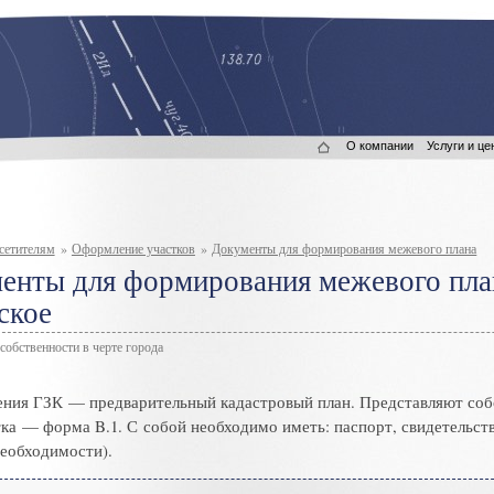
О компании
Услуги и це
сетителям
»
Оформление участков
»
Документы для формирования межевого плана
енты для формирования межевого план
ское
 собственности в черте города
ения ГЗК
—
предварительный кадастровый план
.
Представляют соб
тка
—
форма B.1
.
С собой необходимо иметь: паспорт
,
свидетельст
необходимости)
.