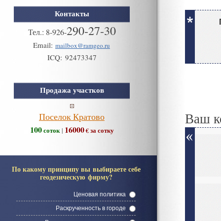
Контакты
290-27-30
Тел.:
8
-
926
-
Email:
mailbox@ramgeo.ru
ICQ:
92473347
Продажа участков
Ваш к
Поселок Кратово
100
16000
соток
€ за сотку
|
По какому принципу вы выбираете себе
геодезическую фирму?
Ценовая политика
Раскрученность в городе