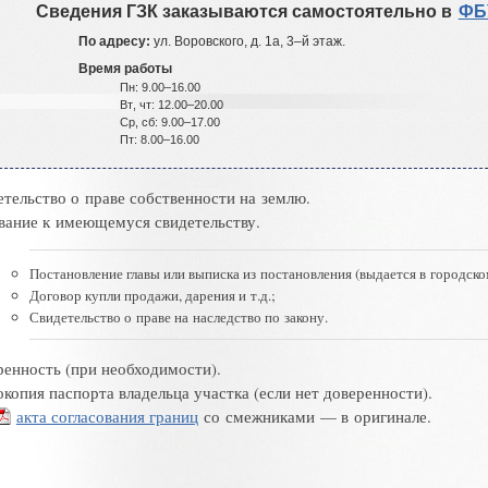
Сведения ГЗК заказываются самостоятельно в
ФБ
По адресу:
ул
.
Воровского
,
д
.
1а
,
3–й
этаж
.
Время работы
Пн:
9.00–16.00
Вт
,
чт:
12.00–20.00
Ср
,
сб:
9.00–17.00
Пт:
8.00–16.00
етельство о праве собственности на землю
.
вание к имеющемуся свидетельству
.
Постановление главы или выписка из постановления
(
выдается в городско
Договор купли продажи
,
дарения и т.д.;
Свидетельство о праве на наследство по закону
.
ренность
(
при необходимости)
.
окопия паспорта владельца участка
(
если нет доверенности)
.
акта согласования границ
со смежниками
—
в оригинале
.